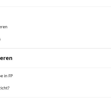
eren
s
reren
e in FP
icht?