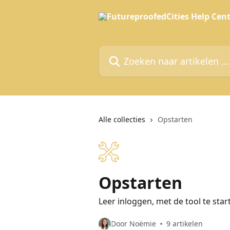
Naar de hoofdinhoud
Zoeken naar artikelen ...
Alle collecties
Opstarten
Opstarten
Leer inloggen, met de tool te star
Door Noëmie
9 artikelen