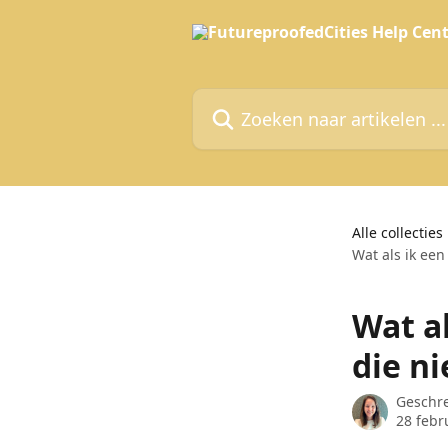
Naar de hoofdinhoud
Zoeken naar artikelen ...
Alle collecties
Wat als ik een
Wat a
die ni
Geschr
28 febr