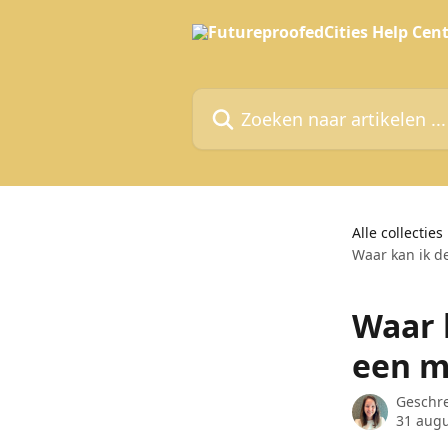
Naar de hoofdinhoud
Zoeken naar artikelen ...
Alle collecties
Waar kan ik d
Waar 
een m
Geschr
31 aug