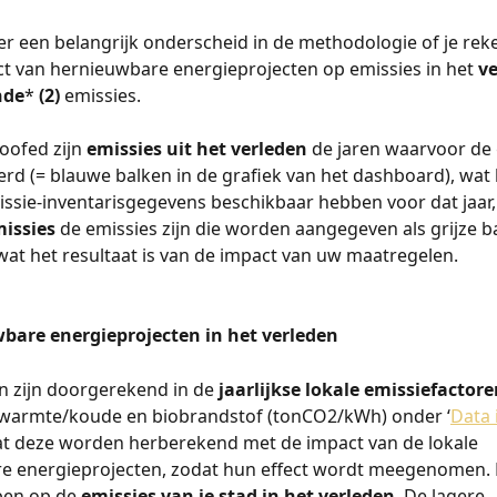
s er een belangrijk onderscheid in de methodologie of je re
ct van hernieuwbare energieprojecten op emissies in het 
v
nde
* 
(2)
 emissies.
oofed zijn 
emissies uit het verleden
 de jaren waarvoor de 
eerd (= blauwe balken in de grafiek van het dashboard), wat
issie-inventarisgegevens beschikbaar hebben voor dat jaar, 
issies
 de emissies zijn die worden aangegeven als grijze ba
at het resultaat is van de impact van uw maatregelen.
wbare energieprojecten in het verleden
n zijn doorgerekend in de 
jaarlijkse lokale emissiefactore
t, warmte/koude en biobrandstof (tonCO2/kWh) onder ‘
Data 
at deze worden herberekend met de impact van de lokale 
e energieprojecten, zodat hun effect wordt meegenomen. H
ben op de 
emissies
van je stad in het verleden
. De lagere 