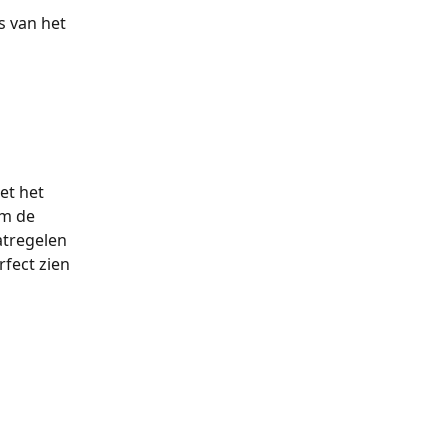
s van het 
et het 
om de 
tregelen 
fect zien 