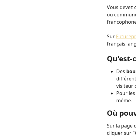
Vous devez c
ou commune?
francophone
Sur 
Futurepr
français, ang
Qu'est-c
Des 
bou
différen
visiteur
Pour les
même.
Où pouv
Sur la page d
cliquer sur 