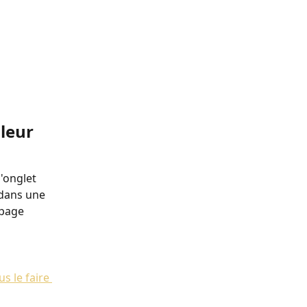
leur 
'onglet 
 dans une 
 page 
s le faire 