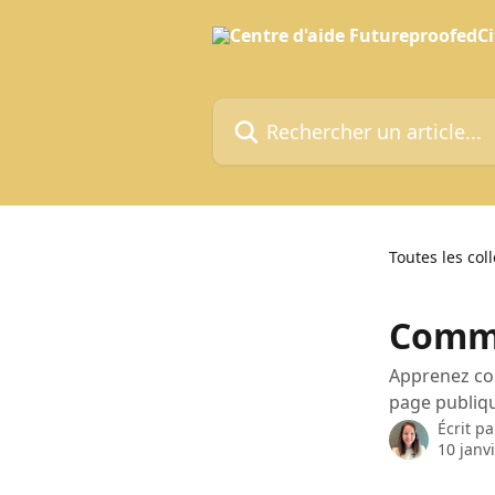
Passer au contenu principal
Rechercher un article...
Toutes les col
Commu
Apprenez co
page publiq
Écrit p
10 janv