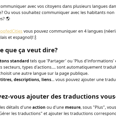
ommuniquer avec vos citoyens dans plusieurs langues dans 
 Ou vous souhaitez communiquer avec les habitants non 
s? 🌎
oofedCities
 vous pouvez communiquer en 4 langues (néerla
lais et espagnol)! 🍾 
e que ça veut dire?
tons standard
 tels que 'Partager' ou 'Plus d'informations' e
ts secteurs, types d'actions.... sont automatiquement traduit
 choisit une autre langue sur la page publique.
 
titres, descriptions, liens
... vous pouvez ajouter une tradu
ez-vous ajouter des traductions vo
es détails d'une 
action
 ou d'une 
mesure
, sous "Plus", vou
"Gérer les traductions" et ajouter les traductions correspon