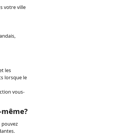
votre ville 
ndais, 
t les 
s lorsque le 
ction vous-
us-même?
s pouvez 
dantes.