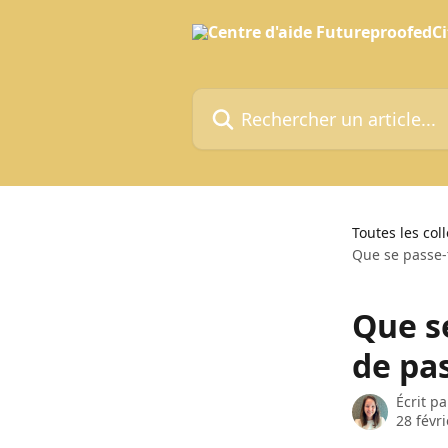
Passer au contenu principal
Rechercher un article...
Toutes les col
Que se passe-t
Que se
de pa
Écrit p
28 févr