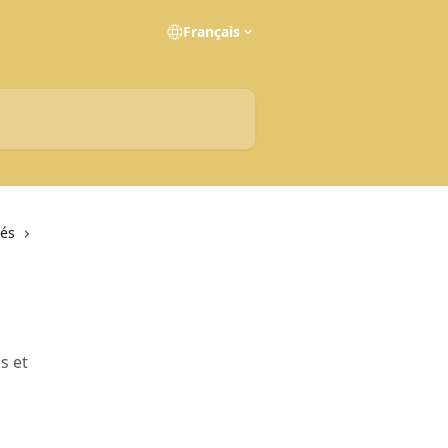
Français
tés
s et