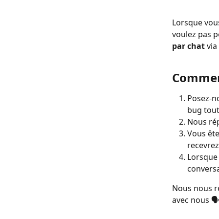
Lorsque vous
voulez pas p
par chat
 via
Comment
Posez-no
bug tout
Nous rép
Vous ête
recevrez
Lorsque 
conversa
Nous nous r
avec nous 