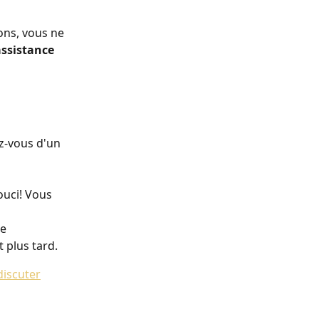
ons, vous ne 
ssistance 
z-vous d'un 
uci! Vous 
e 
 plus tard.  
discuter