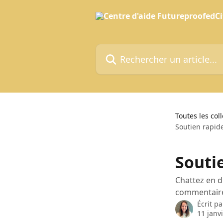
Passer au contenu principal
Rechercher un article...
Toutes les col
Soutien rapide
Soutie
Chattez en d
commentair
Écrit p
11 janv