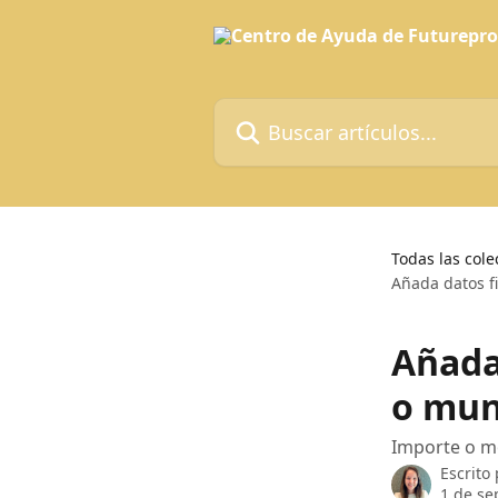
Ir al contenido principal
Buscar artículos...
Todas las cole
Añada datos f
Añada
o mun
Importe o mo
Escrito
1 de se