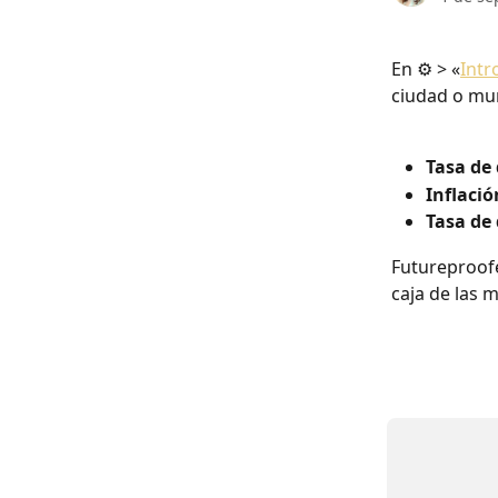
En ⚙️ > «
Intr
ciudad o mun
Tasa de
Inflació
Tasa de
Futureproofe
caja de las m